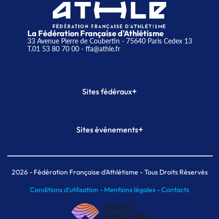
La Fédération Française d'Athlétisme
33 Avenue Pierre de Coubertin - 75640 Paris Cedex 13
T.01 53 80 70 00
- ffa@athle.fr
+
Sites fédéraux
SI-FFA
CALORG
+
Sites événements
Plateforme Formation
Meeting de Paris
Meeting de Paris indoor
MAIF Ekiden de Paris
2026
- Fédération Française d'Athlétisme - Tous Droits Réservés
Conditions d'utilisation -
Mentions légales -
Contacts