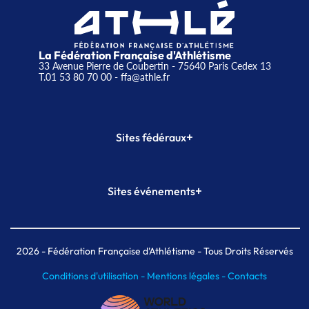
La Fédération Française d'Athlétisme
33 Avenue Pierre de Coubertin - 75640 Paris Cedex 13
T.01 53 80 70 00
- ffa@athle.fr
+
Sites fédéraux
SI-FFA
CALORG
+
Sites événements
Plateforme Formation
Meeting de Paris
Meeting de Paris indoor
MAIF Ekiden de Paris
2026
- Fédération Française d'Athlétisme - Tous Droits Réservés
Conditions d'utilisation -
Mentions légales -
Contacts