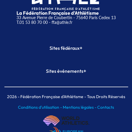
La Fédération Française d'Athlétisme
33 Avenue Pierre de Coubertin - 75640 Paris Cedex 13
T.01 53 80 70 00
- ffa@athle.fr
+
Sites fédéraux
SI-FFA
CALORG
+
Sites événements
Plateforme Formation
Meeting de Paris
Meeting de Paris indoor
MAIF Ekiden de Paris
2026
- Fédération Française d'Athlétisme - Tous Droits Réservés
Conditions d'utilisation -
Mentions légales -
Contacts