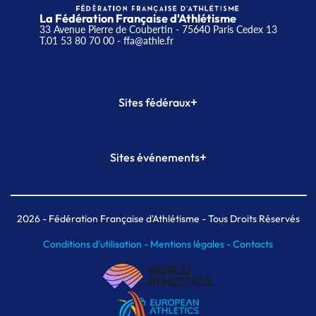
La Fédération Française d'Athlétisme
33 Avenue Pierre de Coubertin - 75640 Paris Cedex 13
T.01 53 80 70 00
- ffa@athle.fr
+
Sites fédéraux
SI-FFA
CALORG
+
Sites événements
Plateforme Formation
Meeting de Paris
Meeting de Paris indoor
MAIF Ekiden de Paris
2026
- Fédération Française d'Athlétisme - Tous Droits Réservés
Conditions d'utilisation -
Mentions légales -
Contacts