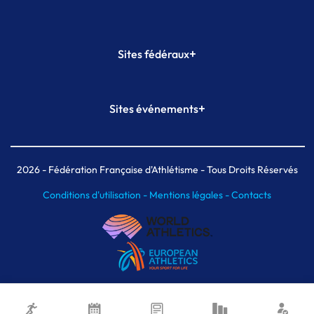
+
Sites fédéraux
SI-FFA
CALORG
+
Sites événements
Plateforme Formation
Meeting de Paris
Meeting de Paris indoor
MAIF Ekiden de Paris
2026
- Fédération Française d'Athlétisme - Tous Droits Réservés
Conditions d'utilisation -
Mentions légales -
Contacts