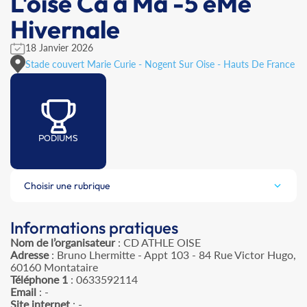
L'oise Ca à Ma -5 èMe
Hivernale
18 Janvier 2026
Stade couvert Marie Curie - Nogent Sur Oise - Hauts De France
PODIUMS
Choisir une rubrique
Informations pratiques
Nom de l’organisateur
: CD ATHLE OISE
Adresse
: Bruno Lhermitte - Appt 103 - 84 Rue Victor Hugo,
60160 Montataire
Téléphone 1
: 0633592114
Email
: -
Site internet
: -