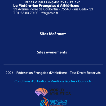
La Fédération Française d'Athlétisme
33 Avenue Pierre de Coubertin - 75640 Paris Cedex 13
T.01 53 80 70 00
- ffa@athle.fr
+
Sites fédéraux
SI-FFA
CALORG
+
Sites événements
Plateforme Formation
Meeting de Paris
Meeting de Paris indoor
MAIF Ekiden de Paris
2026
- Fédération Française d'Athlétisme - Tous Droits Réservés
Conditions d'utilisation -
Mentions légales -
Contacts