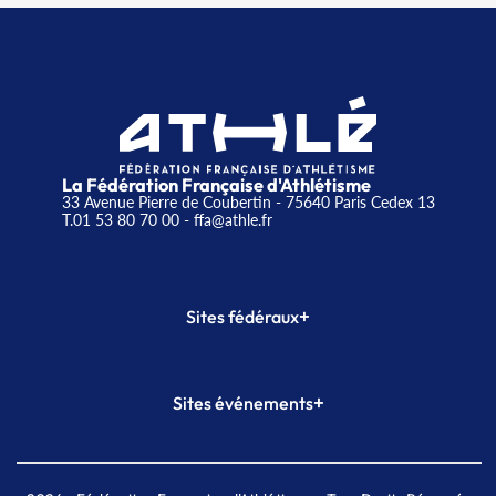
La Fédération Française d'Athlétisme
33 Avenue Pierre de Coubertin - 75640 Paris Cedex 13
T.01 53 80 70 00
- ffa@athle.fr
+
Sites fédéraux
SI-FFA
CALORG
+
Sites événements
Plateforme Formation
Meeting de Paris
Meeting de Paris indoor