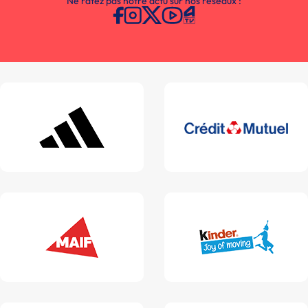
Ne ratez pas notre actu sur nos réseaux :