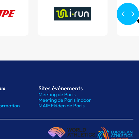
aux
Sites événements
Meeting de Paris
Meeting de Paris indoor
ormation
MAIF Ekiden de Paris