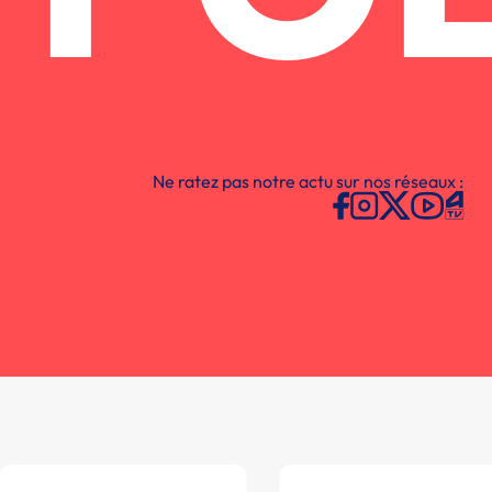
Ne ratez pas notre actu sur nos réseaux :