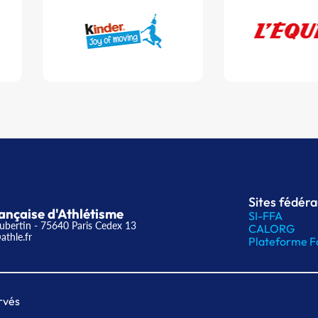
Sites fédér
ançaise d'Athlétisme
SI-FFA
ubertin - 75640 Paris Cedex 13
CALORG
athle.fr
Plateforme F
rvés