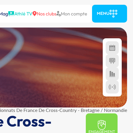
 Mag
Athlé TV
Nos clubs
Mon compte
MENU
ionnats De France De Cross-Country - Bretagne / Normandie
e Cross-
ENGAGEMENT