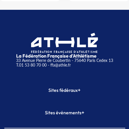
La Fédération Française d'Athlétisme
33 Avenue Pierre de Coubertin - 75640 Paris Cedex 13
T.01 53 80 70 00
- ffa@athle.fr
+
Sites fédéraux
SI-FFA
CALORG
+
Sites événements
Plateforme Formation
Meeting de Paris