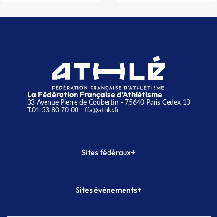
La Fédération Française d'Athlétisme
33 Avenue Pierre de Coubertin - 75640 Paris Cedex 13
T.01 53 80 70 00
- ffa@athle.fr
+
Sites fédéraux
SI-FFA
CALORG
+
Sites événements
Plateforme Formation
Meeting de Paris