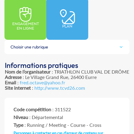
ENGAGEMENT
PLAN
EN LIGNE
Choisir une rubrique
Informations pratiques
Nom de l’organisateur
: TRIATHLON CLUB VAL DE DRÔME
Adresse
: Le Village Grand Rue, 26400 Eurre
Email
:
fred.octave@yahoo.fr
Site internet
:
http://www.tcvd26.com
Code compétition
: 311522
Niveau
: Départemental
Type
: Running / Meeting - Course - Cross
Personnes à contacter en cas d'erreur de contenu sur