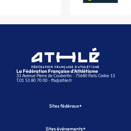
La Fédération Française d'Athlétisme
33 Avenue Pierre de Coubertin - 75640 Paris Cedex 13
T.01 53 80 70 00
- ffa@athle.fr
+
Sites fédéraux
SI-FFA
CALORG
+
Sites événements
Plateforme Formation