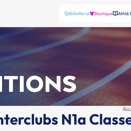
Billetterie
Boutique
Athlé
ITIONS
Acc
nterclubs N1a Clas