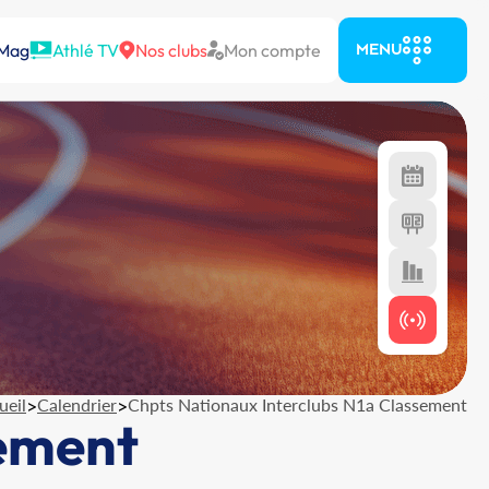
 Mag
Athlé TV
Nos clubs
Mon compte
MENU
ueil
>
Calendrier
>
Chpts Nationaux Interclubs N1a Classement
sement