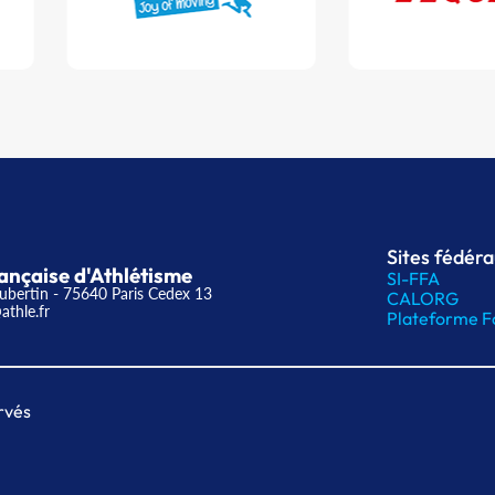
Sites fédér
ançaise d'Athlétisme
SI-FFA
ubertin - 75640 Paris Cedex 13
CALORG
athle.fr
Plateforme F
rvés