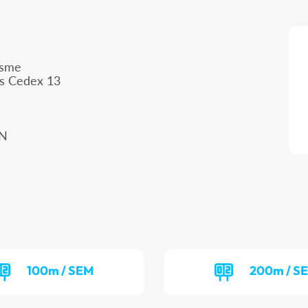
isme
is Cedex 13
AN
100m / SEM
200m / S