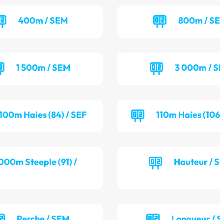
400m / SEM
800m / S
1 500m / SEM
3 000m / 
100m Haies (84) / SEF
110m Haies (106
000m Steeple (91) /
Hauteur / 
Perche / SEM
Longueur / 