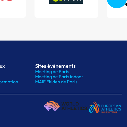
aux
Sites événements
Meeting de Paris
Meeting de Paris indoor
ormation
MAIF Ekiden de Paris