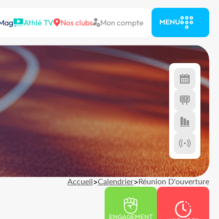
 Mag
Athlé TV
Nos clubs
Mon compte
MENU
Accueil
>
Calendrier
>
Réunion D'ouverture
ENGAGEMENT