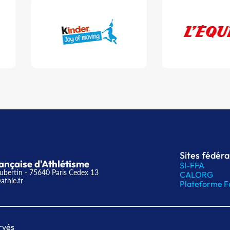
Sites fédér
ançaise d'Athlétisme
SI-FFA
ubertin - 75640 Paris Cedex 13
CALORG
athle.fr
Plateforme F
rvés