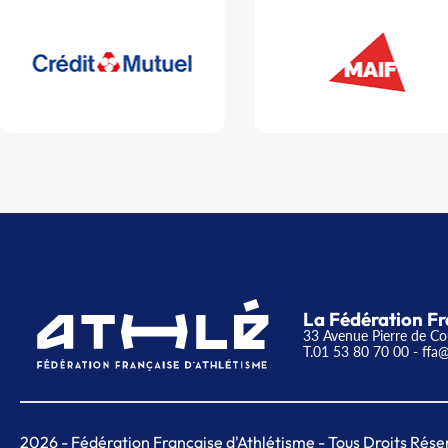
La Fédération Fr
33 Avenue Pierre de Co
T.01 53 80 70 00
- ffa@
2026
- Fédération Française d'Athlétisme - Tous Droits Rése