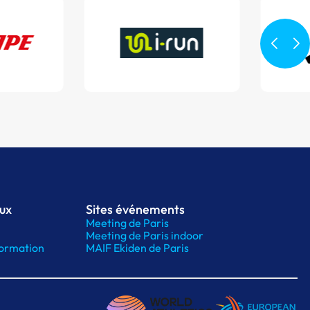
aux
Sites événements
Meeting de Paris
Meeting de Paris indoor
ormation
MAIF Ekiden de Paris