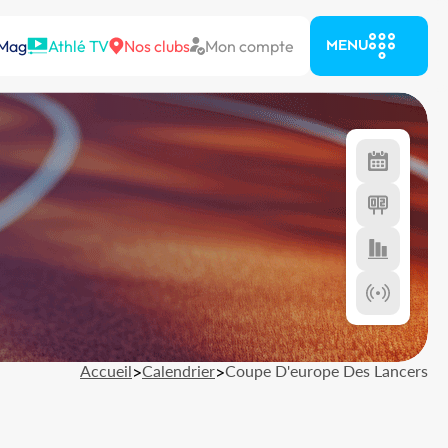
 Mag
Athlé TV
Nos clubs
Mon compte
MENU
Accueil
>
Calendrier
>
Coupe D'europe Des Lancers