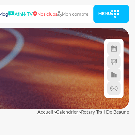
 Mag
Athlé TV
Nos clubs
Mon compte
MENU
Accueil
>
Calendrier
>
Rotary Trail De Beaune