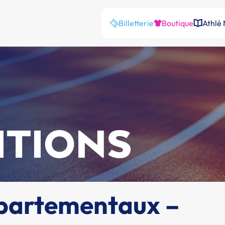
Billetterie
Boutique
Athlé
ITIONS
partementaux –