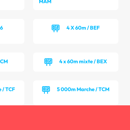
MAM
16
4 X 60m / BEF
TCM
4 x 60m mixte / BEX
 / TCF
5 000m Marche / TCM