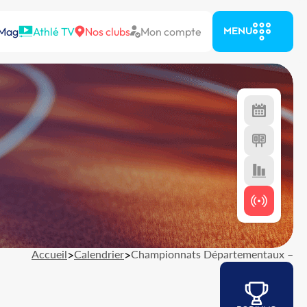
 Mag
Athlé TV
Nos clubs
Mon compte
MENU
Accueil
>
Calendrier
>
Championnats Départementaux –