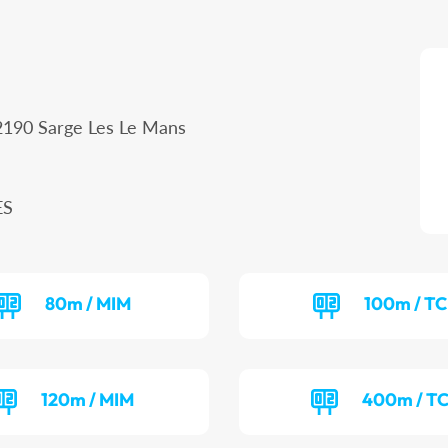
2190 Sarge Les Le Mans
ES
80m / MIM
100m / T
120m / MIM
400m / T