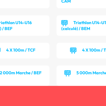
CAM
riathlon U14-U16
Triathlon U14-U
) / BEF
(calculé) / BEM
4 X 100m / TCF
4 X 100m / 
2 000m Marche / BEF
5 000m Marche