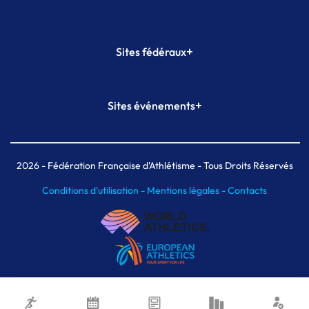
+
Sites fédéraux
SI-FFA
CALORG
+
Sites événements
Plateforme Formation
Meeting de Paris
Meeting de Paris indoor
MAIF Ekiden de Paris
2026
- Fédération Française d'Athlétisme - Tous Droits Réservés
Conditions d'utilisation -
Mentions légales -
Contacts