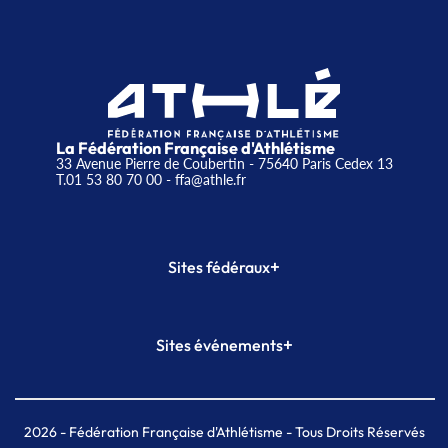
La Fédération Française d'Athlétisme
33 Avenue Pierre de Coubertin - 75640 Paris Cedex 13
T.01 53 80 70 00
- ffa@athle.fr
+
Sites fédéraux
SI-FFA
CALORG
+
Sites événements
Plateforme Formation
Meeting de Paris
Meeting de Paris indoor
MAIF Ekiden de Paris
2026
- Fédération Française d'Athlétisme - Tous Droits Réservés