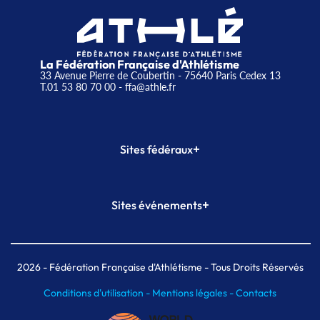
La Fédération Française d'Athlétisme
33 Avenue Pierre de Coubertin - 75640 Paris Cedex 13
T.01 53 80 70 00
- ffa@athle.fr
+
Sites fédéraux
SI-FFA
CALORG
+
Sites événements
Plateforme Formation
Meeting de Paris
Meeting de Paris indoor
MAIF Ekiden de Paris
2026
- Fédération Française d'Athlétisme - Tous Droits Réservés
Conditions d'utilisation -
Mentions légales -
Contacts