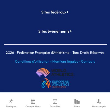
+
Sites fédéraux
SI-FFA
CALORG
+
Sites événements
Plateforme Formation
Meeting de Paris
Meeting de Paris indoor
MAIF Ekiden de Paris
2026
- Fédération Française d'Athlétisme - Tous Droits Réservés
Conditions d'utilisation -
Mentions légales -
Contacts
Pratiques
Compétitions
Actualités
Bilans
Mon compte