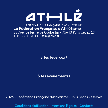
La Fédération Française d'Athlétisme
33 Avenue Pierre de Coubertin - 75640 Paris Cedex 13
T.01 53 80 70 00
- ffa@athle.fr
+
Sites fédéraux
SI-FFA
CALORG
+
Sites événements
Plateforme Formation
Meeting de Paris
Meeting de Paris indoor
MAIF Ekiden de Paris
2026
- Fédération Française d'Athlétisme - Tous Droits Réservés
Conditions d'utilisation -
Mentions légales -
Contacts