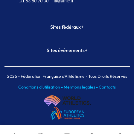
T.01 53 80 70 00
- ffa@athle.fr
+
Sites fédéraux
SI-FFA
CALORG
+
Sites événements
Plateforme Formation
Meeting de Paris
Meeting de Paris indoor
MAIF Ekiden de Paris
2026
- Fédération Française d'Athlétisme - Tous Droits Réservés
Conditions d'utilisation -
Mentions légales -
Contacts