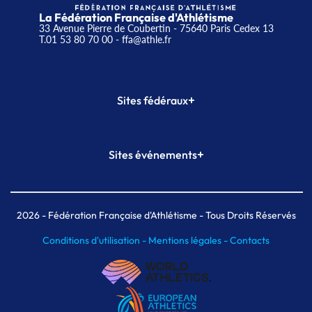
La Fédération Française d'Athlétisme
33 Avenue Pierre de Coubertin - 75640 Paris Cedex 13
T.01 53 80 70 00
- ffa@athle.fr
+
Sites fédéraux
SI-FFA
CALORG
+
Sites événements
Plateforme Formation
Meeting de Paris
Meeting de Paris indoor
MAIF Ekiden de Paris
2026
- Fédération Française d'Athlétisme - Tous Droits Réservés
Conditions d'utilisation -
Mentions légales -
Contacts