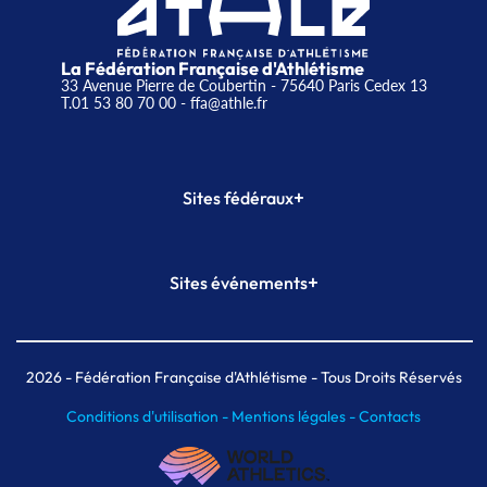
La Fédération Française d'Athlétisme
33 Avenue Pierre de Coubertin - 75640 Paris Cedex 13
T.01 53 80 70 00
- ffa@athle.fr
+
Sites fédéraux
SI-FFA
CALORG
+
Sites événements
Plateforme Formation
Meeting de Paris
Meeting de Paris indoor
MAIF Ekiden de Paris
2026
- Fédération Française d'Athlétisme - Tous Droits Réservés
Conditions d'utilisation -
Mentions légales -
Contacts