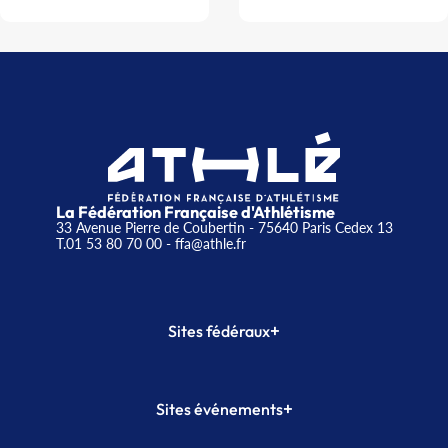
La Fédération Française d'Athlétisme
33 Avenue Pierre de Coubertin - 75640 Paris Cedex 13
T.01 53 80 70 00
- ffa@athle.fr
+
Sites fédéraux
SI-FFA
CALORG
+
Sites événements
Plateforme Formation
Meeting de Paris