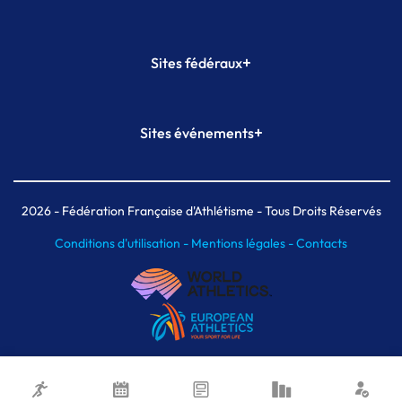
+
Sites fédéraux
SI-FFA
CALORG
+
Sites événements
Plateforme Formation
Meeting de Paris
Meeting de Paris indoor
MAIF Ekiden de Paris
2026
- Fédération Française d'Athlétisme - Tous Droits Réservés
Conditions d'utilisation -
Mentions légales -
Contacts