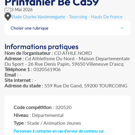
Printanier Be Cd59
3 Mai 2026
Stade Charles Vandeveegaete - Tourcoing - Hauts De France
Choisir une rubrique
Informations pratiques
Nom de l’organisateur
: CD ATHLE NORD
Adresse
: Cd Athletisme Du Nord - Maison Departementale
Du Sport - 26 Rue Denis Papin, 59650 Villeneuve D'ascq
Téléphone 1
: 0320561906
Email
: -
Site internet
: -
Adresse du stade
: 559 Rue De Gand, 59200 TOURCOING
Code compétition
: 320520
Niveau
: Départemental
Type
: Stade / Animation Jeunes
Personnes à contacter en cas d'erreur de contenu sur