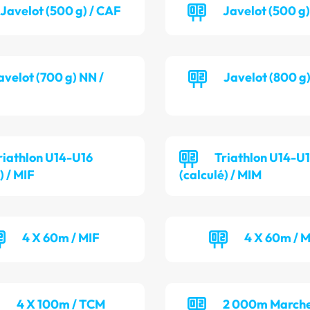
Javelot (500 g) / CAF
Javelot (500 g
avelot (700 g) NN /
Javelot (800 g
riathlon U14-U16
Triathlon U14-U
) / MIF
(calculé) / MIM
4 X 60m / MIF
4 X 60m / 
4 X 100m / TCM
2 000m Marche