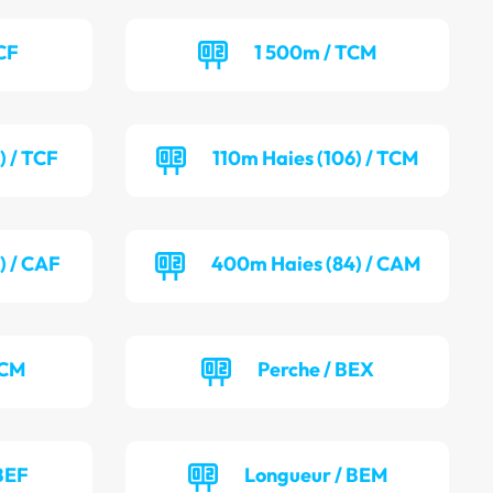
CF
1 500m / TCM
) / TCF
110m Haies (106) / TCM
) / CAF
400m Haies (84) / CAM
TCM
Perche / BEX
BEF
Longueur / BEM