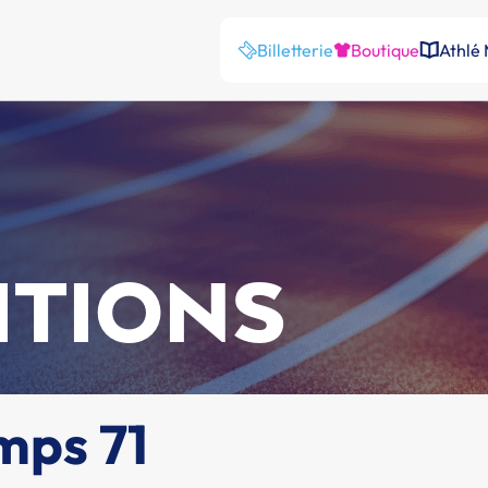
Billetterie
Boutique
Athlé
ITIONS
mps 71