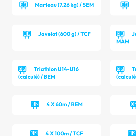
Marteau (7.26 kg) / SEM
Javelot (600 g) / TCF
J
MAM
Triathlon U14-U16
T
(calculé) / BEM
(calculé
4 X 60m / BEM
4 X 100m / TCF