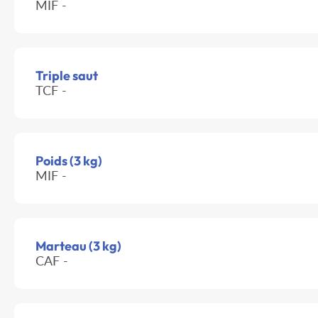
MIF -
Triple saut
TCF -
Poids (3 kg)
MIF -
Marteau (3 kg)
CAF -