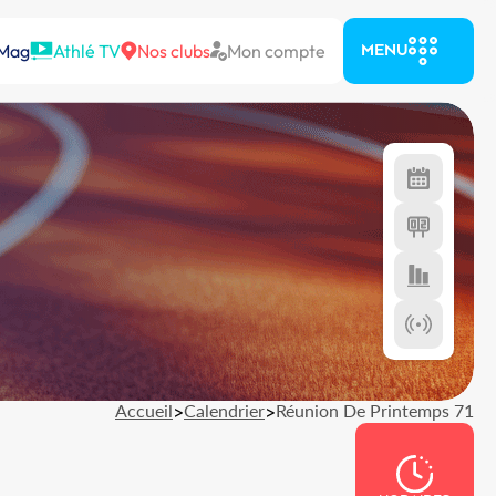
 Mag
Athlé TV
Nos clubs
Mon compte
MENU
Accueil
>
Calendrier
>
Réunion De Printemps 71