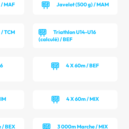
) / MAF
Javelot (500 g) / MAM
) / TCM
Triathlon U14-U16
(calculé) / BEF
16
4 X 60m / BEF
MIM
4 X 60m / MIX
 / BEX
3 000m Marche / MIX