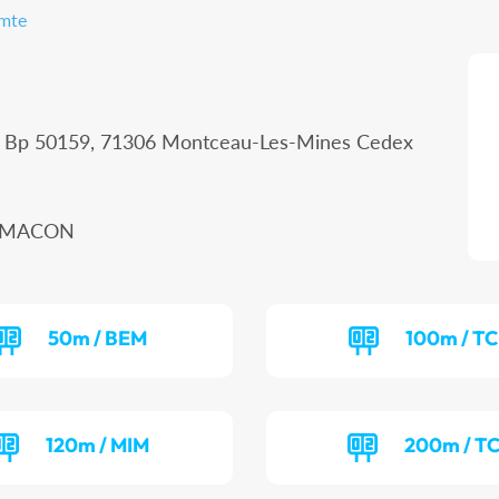
omte
 - Bp 50159, 71306 Montceau-Les-Mines Cedex
00 MACON
50m / BEM
100m / T
120m / MIM
200m / T