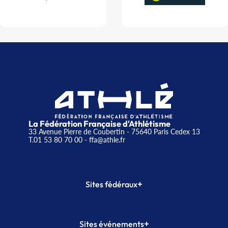
La Fédération Française d'Athlétisme
33 Avenue Pierre de Coubertin - 75640 Paris Cedex 13
T.01 53 80 70 00
- ffa@athle.fr
+
Sites fédéraux
SI-FFA
CALORG
+
Sites événements
Plateforme Formation