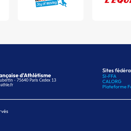
Sites fédér
ançaise d'Athlétisme
SI-FFA
ubertin - 75640 Paris Cedex 13
CALORG
athle.fr
Plateforme F
rvés