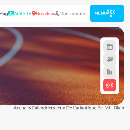
 Mag
Athlé TV
Nos clubs
Mon compte
MENU
Accueil
>
Calendrier
>
Jeux De L'atlantique Be-Mi - Blain