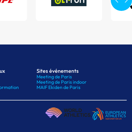
aux
Sites événements
Meeting de Paris
Meeting de Paris indoor
ormation
MAIF Ekiden de Paris