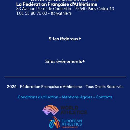
La Fédération Française d'Athlétisme
33 Avenue Pierre de Coubertin - 75640 Paris Cedex 13
T.01 53 80 70 00
- ffa@athle.fr
+
Sites fédéraux
SI-FFA
CALORG
+
Sites événements
Plateforme Formation
Meeting de Paris
Meeting de Paris indoor
MAIF Ekiden de Paris
2026
- Fédération Française d'Athlétisme - Tous Droits Réservés
Conditions d'utilisation -
Mentions légales -
Contacts