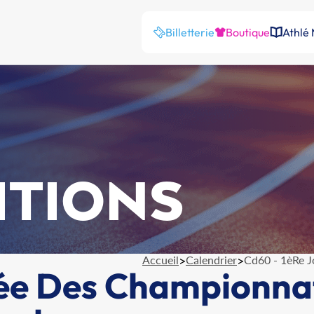
Billetterie
Boutique
Athlé
ITIONS
Accueil
>
Calendrier
>
Cd60 - 1èRe J
ée Des Championnat