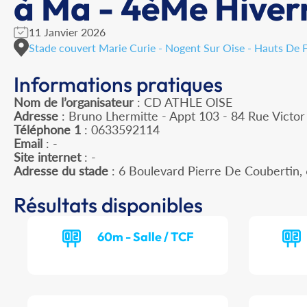
à Ma - 4èMe Hiver
11 Janvier 2026
Stade couvert Marie Curie - Nogent Sur Oise - Hauts De 
Informations pratiques
Nom de l’organisateur
: CD ATHLE OISE
Adresse
: Bruno Lhermitte - Appt 103 - 84 Rue Victo
Téléphone 1
: 0633592114
Email
: -
Site internet
: -
Adresse du stade
: 6 Boulevard Pierre De Couberti
Résultats disponibles
60m - Salle / TCF