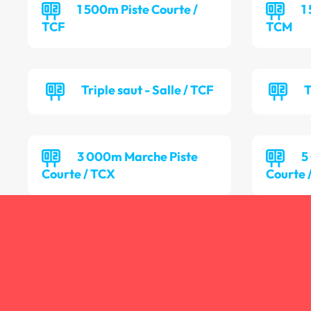
1 500m Piste Courte /
1
TCF
TCM
Triple saut - Salle / TCF
T
3 000m Marche Piste
5
Courte / TCX
Courte 