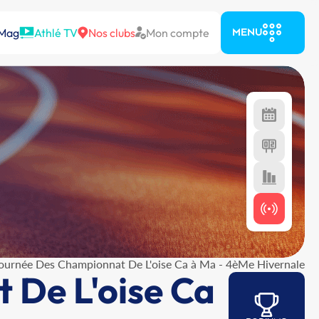
 Mag
Athlé TV
Nos clubs
Mon compte
MENU
ournée Des Championnat De L'oise Ca à Ma - 4èMe Hivernale
 De L'oise Ca