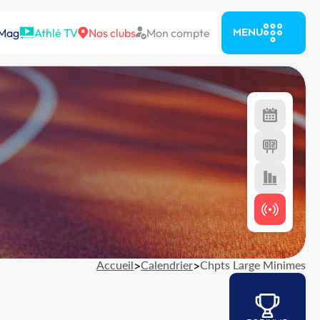
 Mag
Athlé TV
Nos clubs
Mon compte
MENU
Accueil
>
Calendrier
>
Chpts Large Minimes