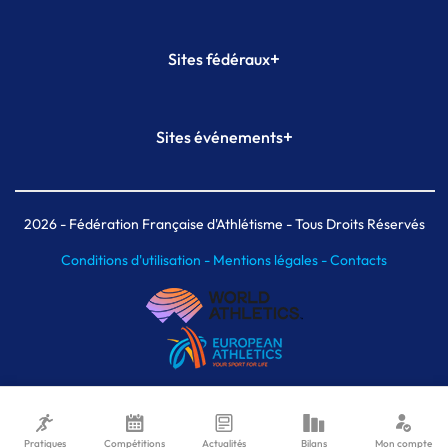
+
Sites fédéraux
SI-FFA
CALORG
+
Sites événements
Plateforme Formation
Meeting de Paris
Meeting de Paris indoor
MAIF Ekiden de Paris
2026
- Fédération Française d'Athlétisme - Tous Droits Réservés
Conditions d'utilisation -
Mentions légales -
Contacts
Pratiques
Compétitions
Actualités
Bilans
Mon compte