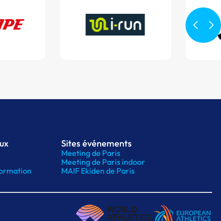
aux
Sites événements
Meeting de Paris
Meeting de Paris indoor
ormation
MAIF Ekiden de Paris