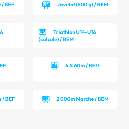
) / BEF
Javelot (500 g) / BEM
16
Triathlon U14-U16
(calculé) / BEM
BEF
4 X 60m / BEM
 / BEF
2 000m Marche / BEM