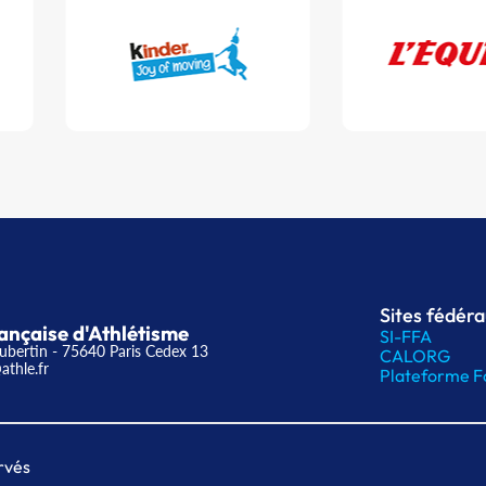
Sites fédér
ançaise d'Athlétisme
SI-FFA
ubertin - 75640 Paris Cedex 13
CALORG
athle.fr
Plateforme F
rvés