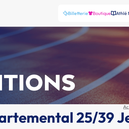
Billetterie
Boutique
Athlé
ITIONS
Ac
rtemental 25/39 J