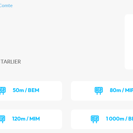
-Comte
NTARLIER
50m / BEM
80m / MI
120m / MIM
1 000m / B