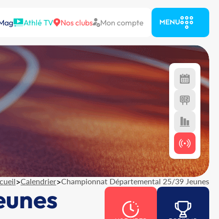
 Mag
Athlé TV
Nos clubs
Mon compte
MENU
cueil
>
Calendrier
>
Championnat Départemental 25/39 Jeunes
eunes