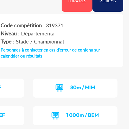
HORAIRES
PODIUMS
Code compétition
: 319371
Niveau
: Départemental
Type
: Stade / Championnat
Personnes à contacter en cas d'erreur de contenu sur
calendrier ou résultats
F
80m / MIM
EF
1 000m / BEM