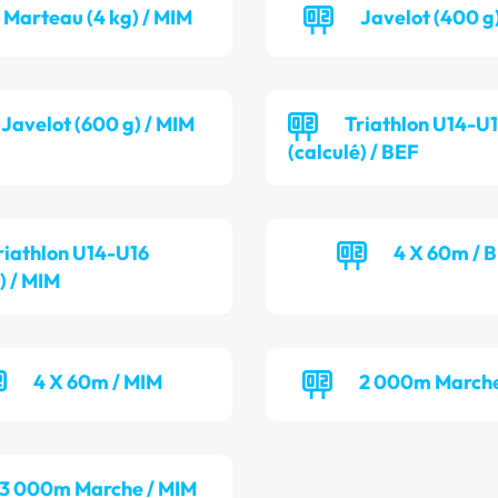
Marteau (4 kg) / MIM
Javelot (400 g
Javelot (600 g) / MIM
Triathlon U14-U
(calculé) / BEF
riathlon U14-U16
4 X 60m / 
) / MIM
4 X 60m / MIM
2 000m Marche
3 000m Marche / MIM