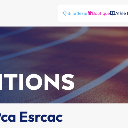
Billetterie
Boutique
Athlé
ITIONS
Pca Esrcac