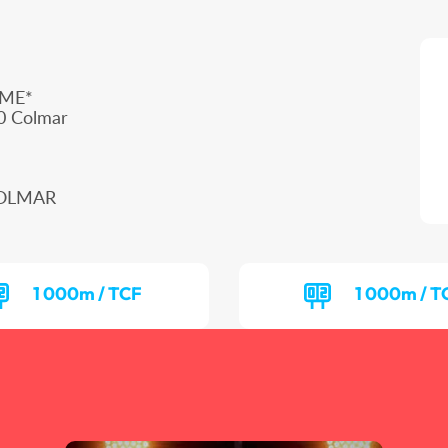
SME*
0 Colmar
COLMAR
1 000m / TCF
1 000m / 