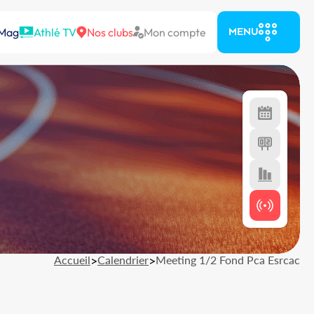
 Mag
Athlé TV
Nos clubs
Mon compte
MENU
Accueil
>
Calendrier
>
Meeting 1/2 Fond Pca Esrcac