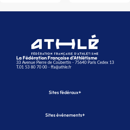
La Fédération Française d'Athlétisme
33 Avenue Pierre de Coubertin - 75640 Paris Cedex 13
T.01 53 80 70 00
- ffa@athle.fr
+
Sites fédéraux
SI-FFA
CALORG
+
Sites événements
Plateforme Formation
Meeting de Paris