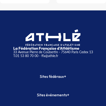
La Fédération Française d'Athlétisme
33 Avenue Pierre de Coubertin - 75640 Paris Cedex 13
T.01 53 80 70 00
- ffa@athle.fr
+
Sites fédéraux
SI-FFA
CALORG
+
Sites événements
Plateforme Formation
Meeting de Paris