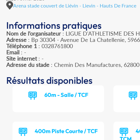
Arena stade couvert de Liévin - Lievin - Hauts De France
Informations pratiques
Nom de l’organisateur
: LIGUE D'ATHLETISME DES 
Adresse
: Bp 30304 - Avenue De La Chatellenie, 596
Téléphone 1
: 0328761800
Email
: -
Site internet
: -
Adresse du stade
: Chemin Des Manufactures, 62800
Résultats disponibles
60m - Salle / TCF
400m Piste Courte / TCF
4
TCM