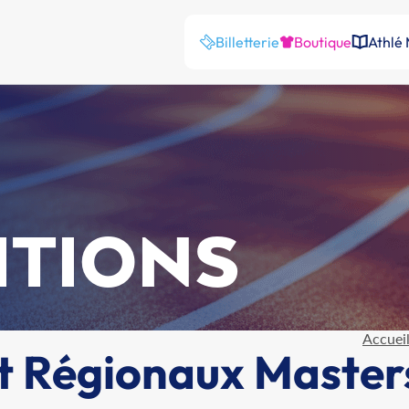
Billetterie
Boutique
Athlé
ITIONS
Accuei
t Régionaux Master