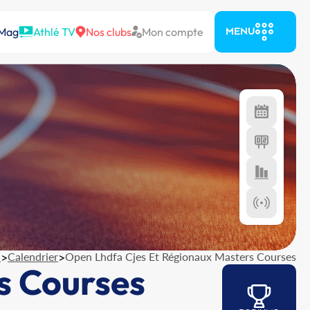
 Mag
Athlé TV
Nos clubs
Mon compte
MENU
l
>
Calendrier
>
Open Lhdfa Cjes Et Régionaux Masters Courses
s Courses