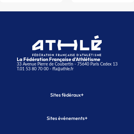
La Fédération Française d'Athlétisme
33 Avenue Pierre de Coubertin - 75640 Paris Cedex 13
T.01 53 80 70 00
- ffa@athle.fr
+
Sites fédéraux
SI-FFA
CALORG
+
Sites événements
Plateforme Formation
Meeting de Paris