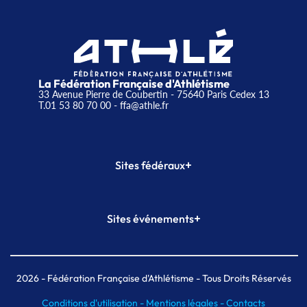
La Fédération Française d'Athlétisme
33 Avenue Pierre de Coubertin - 75640 Paris Cedex 13
T.01 53 80 70 00
- ffa@athle.fr
+
Sites fédéraux
SI-FFA
CALORG
+
Sites événements
Plateforme Formation
Meeting de Paris
Meeting de Paris indoor
MAIF Ekiden de Paris
2026
- Fédération Française d'Athlétisme - Tous Droits Réservés
Conditions d'utilisation -
Mentions légales -
Contacts