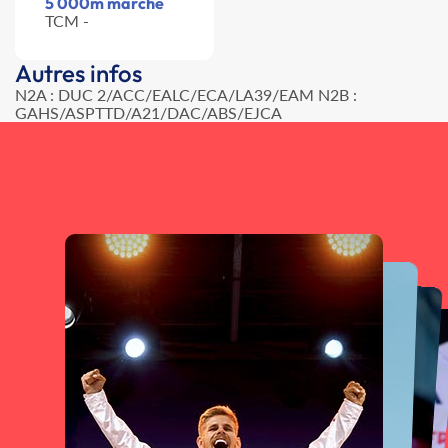
5 000m marche
TCM -
Autres infos
N2A : DUC 2/ACC/EALC/ECA/LA39/EAM N2B :
GAHS/ASPTTD/A21/DAC/ABS/EJCA