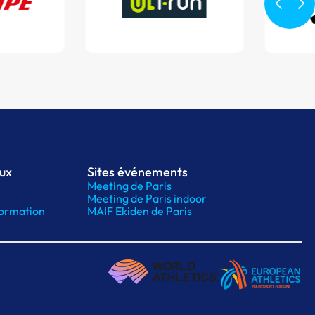
aux
Sites événements
Meeting de Paris
Meeting de Paris indoor
ormation
MAIF Ekiden de Paris