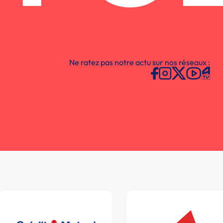
Ne ratez pas notre actu sur nos réseaux :