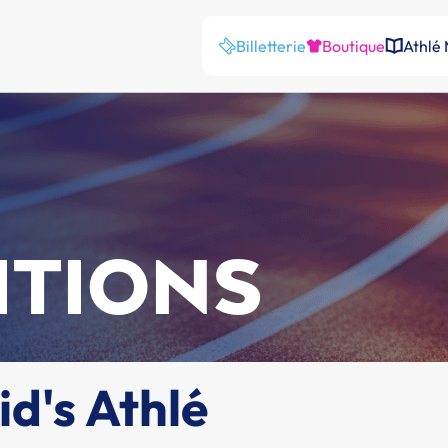
Billetterie
Boutique
Athlé
ITIONS
id's Athlé