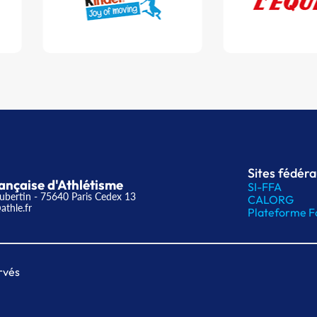
Sites fédér
ançaise d'Athlétisme
SI-FFA
ubertin - 75640 Paris Cedex 13
CALORG
athle.fr
Plateforme F
rvés