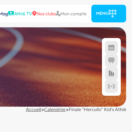
 Mag
Athlé TV
Nos clubs
Mon compte
MENU
Accueil
>
Calendrier
>
Finale "Herculis" Kid's Athlé