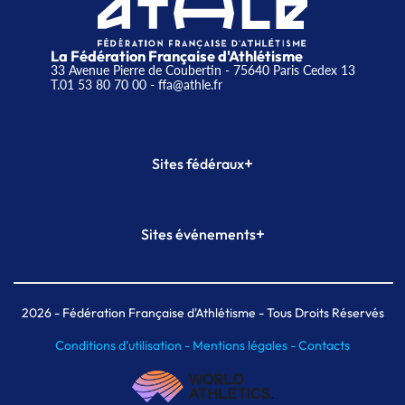
La Fédération Française d'Athlétisme
33 Avenue Pierre de Coubertin - 75640 Paris Cedex 13
T.01 53 80 70 00
- ffa@athle.fr
+
Sites fédéraux
SI-FFA
CALORG
+
Sites événements
Plateforme Formation
Meeting de Paris
Meeting de Paris indoor
MAIF Ekiden de Paris
2026
- Fédération Française d'Athlétisme - Tous Droits Réservés
Conditions d'utilisation -
Mentions légales -
Contacts