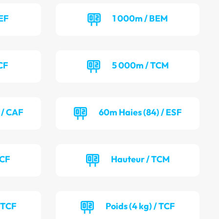
EF
1 000m / BEM
CF
5 000m / TCM
 / CAF
60m Haies (84) / ESF
TCF
Hauteur / TCM
/ TCF
Poids (4 kg) / TCF