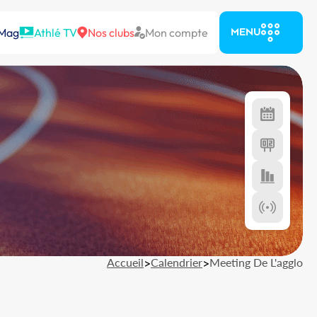
 Mag
Athlé TV
Nos clubs
Mon compte
MENU
Accueil
>
Calendrier
>
Meeting De L'agglo