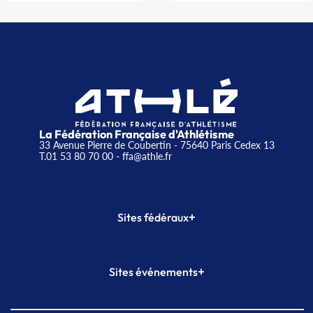
La Fédération Française d'Athlétisme
33 Avenue Pierre de Coubertin - 75640 Paris Cedex 13
T.01 53 80 70 00
- ffa@athle.fr
+
Sites fédéraux
SI-FFA
CALORG
+
Sites événements
Plateforme Formation
Meeting de Paris
Meeting de Paris indoor