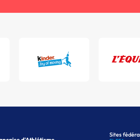
Sites fédér
ançaise d'Athlétisme