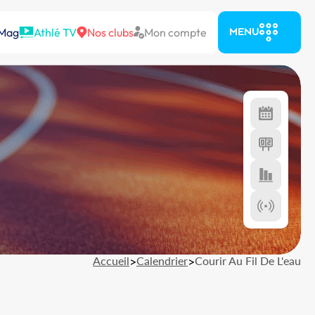
 Mag
Athlé TV
Nos clubs
Mon compte
MENU
Accueil
>
Calendrier
>
Courir Au Fil De L'eau