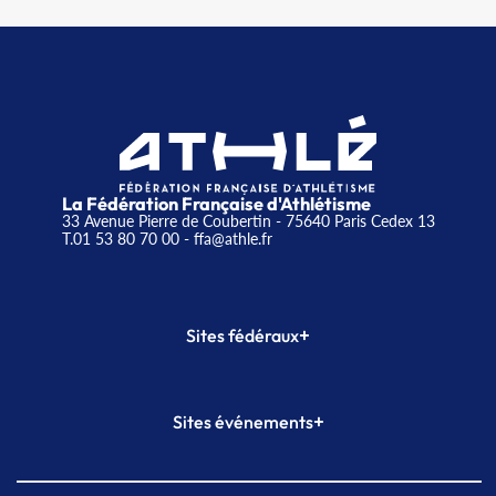
La Fédération Française d'Athlétisme
33 Avenue Pierre de Coubertin - 75640 Paris Cedex 13
T.01 53 80 70 00
- ffa@athle.fr
+
Sites fédéraux
SI-FFA
CALORG
+
Sites événements
Plateforme Formation
Meeting de Paris
Meeting de Paris indoor