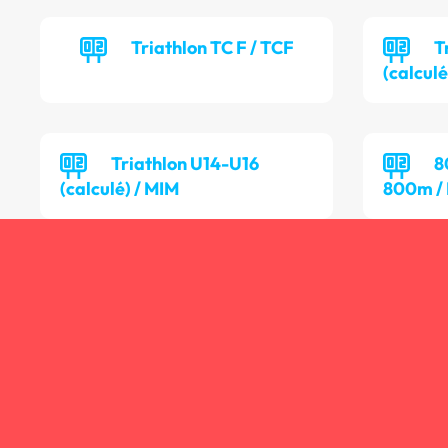
Triathlon TC F / TCF
T
(calculé
Triathlon U14-U16
8
(calculé) / MIM
800m /