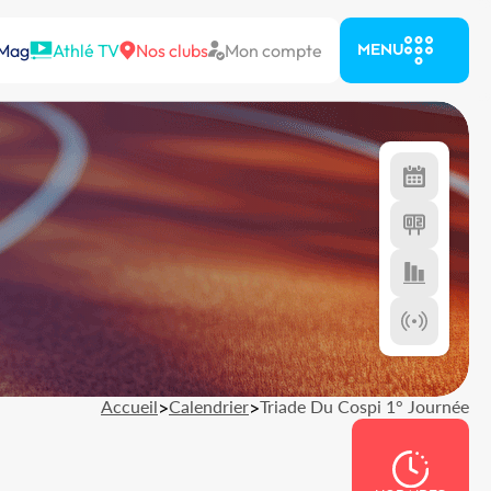
 Mag
Athlé TV
Nos clubs
Mon compte
MENU
Accueil
>
Calendrier
>
Triade Du Cospi 1° Journée