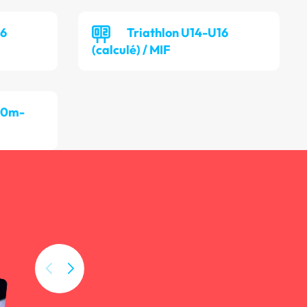
16
Triathlon U14-U16
(calculé) / MIF
00m-