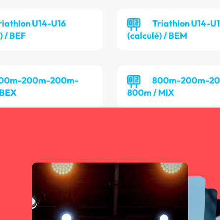
riathlon U14-U16
Triathlon U14-U
) / BEF
(calculé) / BEM
00m-200m-200m-
800m-200m-2
 BEX
800m / MIX